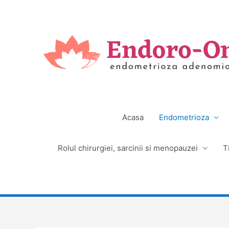
Skip
to
content
Acasa
Endometrioza
Rolul chirurgiei, sarcinii si menopauzei
T