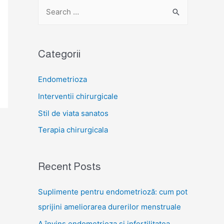
S
e
a
r
Categorii
c
Endometrioza
h
f
Interventii chirurgicale
o
Stil de viata sanatos
r
Terapia chirurgicala
:
Recent Posts
Suplimente pentru endometrioză: cum pot
sprijini ameliorarea durerilor menstruale
A învins endometrioza și infertilitatea