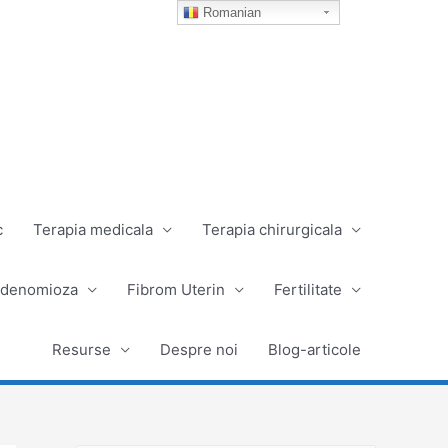
Romanian
c
Terapia medicala
Terapia chirurgicala
denomioza
Fibrom Uterin
Fertilitate
Resurse
Despre noi
Blog-articole